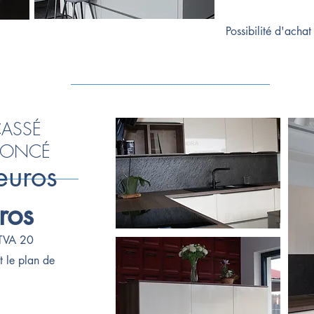
Possibilité d'acha
CASSÉ
S FONCÉ
euros
ros
TVA 20
t le plan de