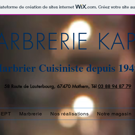
lateforme de création de sites internet
.com
. Créez votre site au
RBRERIE KA
arbrier Cuisiniste depuis 194
58
Route de Lauterbourg, 67470 Mothern, Tél
03 88 94 87 79
CEPT
Marbrerie
Nos réalisations
Notre magasin