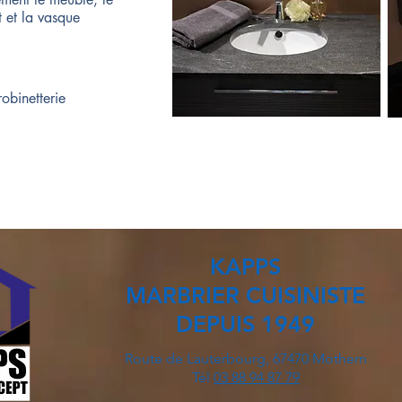
t et la vasque
robinetterie
KAPPS
MARBRIER CUISINISTE
DEPUIS 1949
Route de Lauterbourg, 67470 Mothern
Tél
03 88 94 87 79