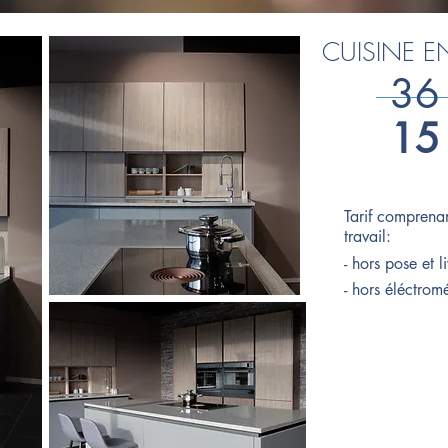
CUISINE EN
36
15
Tarif comprenan
travail:
- hors pose et l
- hors éléctro