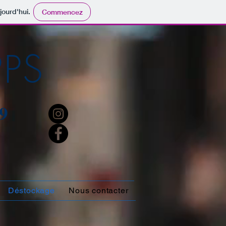
jourd'hui.
Commencez
PPS
9
Déstockage
Nous contacter